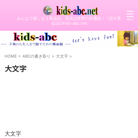
みんなで楽しもう英会話。英語は世界の共通語！！話す英
会話のkids-abc.net
HOME
>
ABCの書き取り
>
大文字
>
大文字
大文字