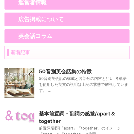
運営者情報
広告掲載について
英会話コラム
新着記事
50音別英会話集の特徴
50音別英会話の構成と各部分の内容と狙い 各単語
を使用した英文の説明は上記の状態で解説していま
す。 ...
基本前置詞・副詞の感覚/apart＆
together
前置詞/副詞「apart」「together」のイメージ
「apart」と「together」は位置 ...