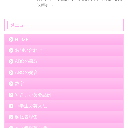
役割は ...
メニュー
HOME
お問い合わせ
ABCの書取
ABCの発音
数字
やさしい英会話例
中学生の英文法
類似表現集
５０音別英会話集