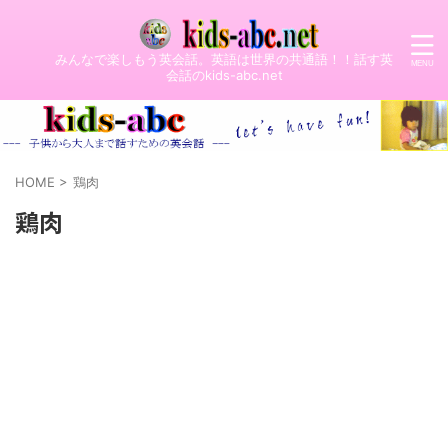
みんなで楽しもう英会話。英語は世界の共通語！！話す英
会話のkids-abc.net
HOME
>
鶏肉
鶏肉