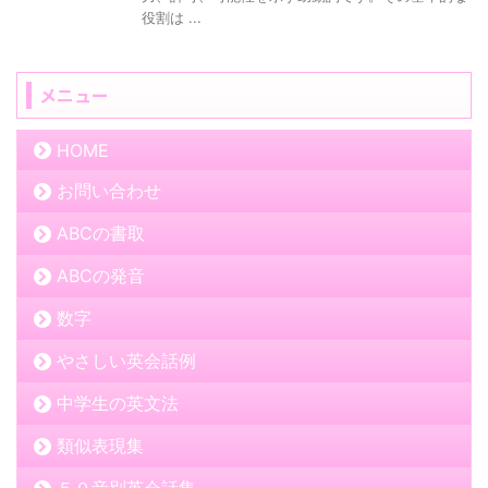
役割は ...
メニュー
HOME
お問い合わせ
ABCの書取
ABCの発音
数字
やさしい英会話例
中学生の英文法
類似表現集
５０音別英会話集