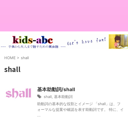
HOME
>
shall
shall
基本助動詞/shall
shall
,
基本助動詞
助動詞の基本的な役割とイメージ 「shall」は、フ
ォーマルな提案や確認を表す助動詞です。 特に、イ
...