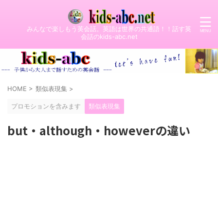
みんなで楽しもう英会話。英語は世界の共通語！！話す英
会話のkids-abc.net
HOME
>
類似表現集
>
プロモションを含みます
類似表現集
but・although・howeverの違い