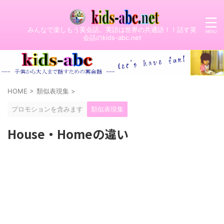
みんなで楽しもう英会話。英語は世界の共通語！！話す英
会話のkids-abc.net
HOME
>
類似表現集
>
プロモションを含みます
類似表現集
House・Homeの違い